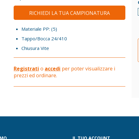
RICHIEDI LA TUA CAMPIONATURA
Materiale
PP: (5)
Tappo/Bocca
24/410
Chiusura
Vite
Registrati
o
accedi
per poter visualizzare i
prezzi ed ordinare.
AMO
IL TUO ACCOUNT