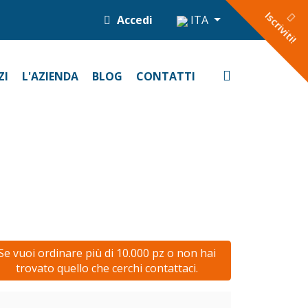
Iscriviti!
Accedi
ITA
ZI
L'AZIENDA
BLOG
CONTATTI
Se vuoi ordinare più di 10.000 pz o non hai
trovato quello che cerchi contattaci.