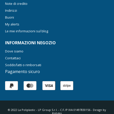
Note di credito
Indirizzi
Buoni
My alerts
Le mie informazioni sul blog
INFORMAZIONI NEGOZIO
Dove siamo
Contattaci
Soddisfatti o rimborsati
Pagamento sicuro
© 2022 La Poliplastic - LP Group S.r.l. - C.F./P.IVA 01497830156 - Design by
Kotuko